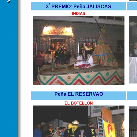
º
3
PREMIO: Peña JALISCAS
INDIAS
Peña EL RESERVAO
EL BOTELLÓN