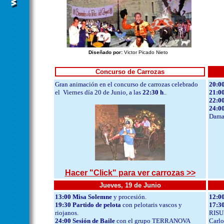
Diseñado por:
Victor Picado Nieto
Concurso de Carrozas
Gran animación en el concurso de carrozas celebrado
20:0
el Viernes día 20 de Junio, a las
22:30 h
..
21:00
22:0
24:00
Damas
Hacer "Click" para ver carrozas
>>
Jueves, 19 de Junio
13:00 Misa Solemne
y procesión.
12:00
19:30 Partido de pelota
con pelotaris vascos y
17:30
riojanos.
RISUE
24:00 Sesión de Baile
con el grupo TERRANOVA
Carl