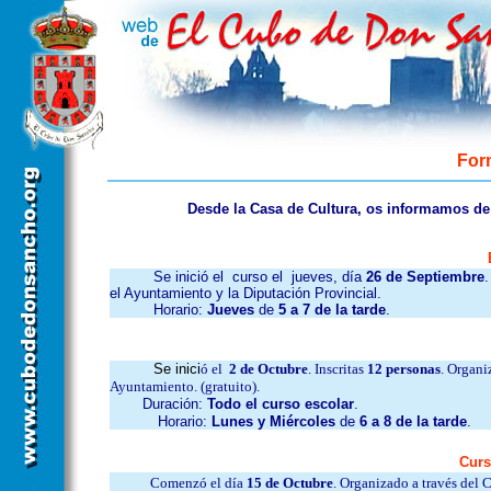
For
Desde la Casa de Cultura, os informamos de
Se inició el curso el jueves, día
26 de Septiembre
el Ayuntamiento y la Diputación Provincial.
Horario:
Jueves
de
5 a 7 de la tarde
.
Se inici
ó el
2 de Octubre
. Inscritas
12 personas
. Organi
Ayuntamiento. (gratuito).
Duración:
Todo el curso escolar
.
Horario:
Lunes y Miércoles
de
6 a 8 de la tarde
.
Curs
Comenzó el día
15 de Octubre
. Organizado a través del